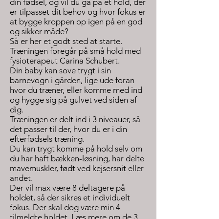
din fødsel, og vil du gå på et hold, der
er tilpasset dit behov og hvor fokus er
at bygge kroppen op igen på en god
og sikker måde?
Så er her et godt sted at starte.
Træningen foregår på små hold med
fysioterapeut Carina Schubert.
Din baby kan sove trygt i sin
barnevogn i gården, lige ude foran
hvor du træner, eller komme med ind
og hygge sig på gulvet ved siden af
dig.
Træningen er delt ind i 3 niveauer, så
det passer til der, hvor du er i din
efterfødsels træning.
Du kan trygt komme på hold selv om
du har haft bækken-løsning, har delte
mavemuskler, født ved kejsersnit eller
andet.
Der vil max være 8 deltagere på
holdet, så der sikres et individuelt
fokus. Der skal dog være min 4
tilmeldte holdet. Læs mere om de 3