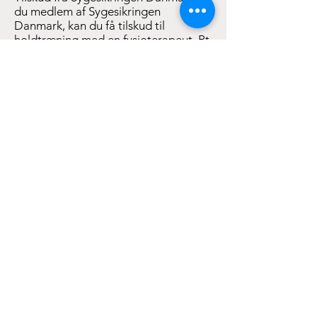
du medlem af Sygesikringen
Danmark, kan du få tilskud til
holdtræning med en fysioterapeut. Pt.
giver Danmark max 59,- i tilskud pr
gang, dvs. i alt 472,- for et forløb, som
du får tilbage fra Danmark. Husk at
oplyse hvis du er medlem af
Sygesikringen danmark.
Mødregrupper: Er I en mødregruppe,
der gerne vil træne sammen på jeres
eget lukkede hold, så kontakt mig
endelig. Skriv lidt om hvor mange I er,
hvor langt eller kort et forløb I ønsker
og hvilke dage og tider, der passer jer
bedst.