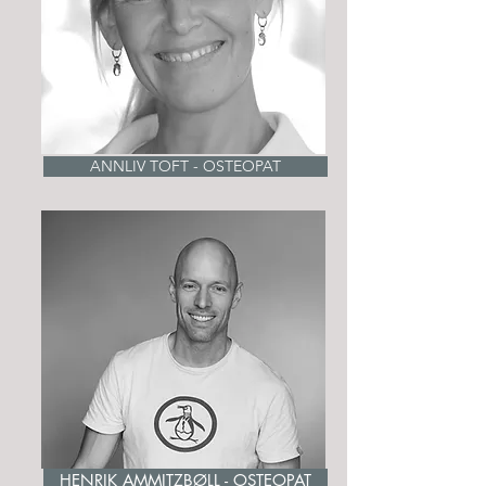
ANNLIV TOFT - OSTEOPAT
HENRIK AMMITZBØLL - OSTEOPAT